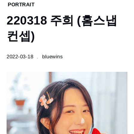
Home
PORTRAIT
2022
220318 주희 (홈스냅
3
월
컨셉)
220318
주희
(홈스냅
컨셉)
2022-03-18
bluewins