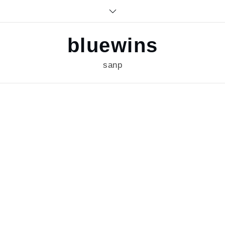
Skip
to
content
bluewins
sanp