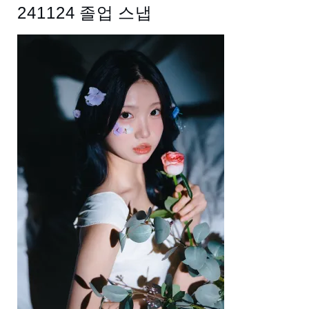
241124 졸업 스냅