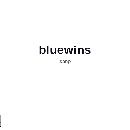
bluewins
sanp
월