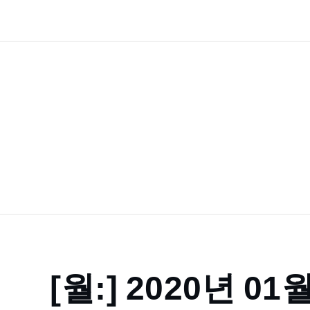
Skip
to
content
Home
[월:]
2020년 01
2020
1