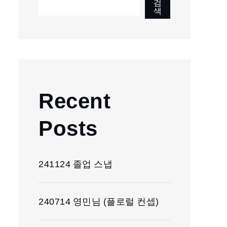
검
색
Recent
Posts
241124 졸업 스냅
240714 영민님 (플로럴 컨셉)