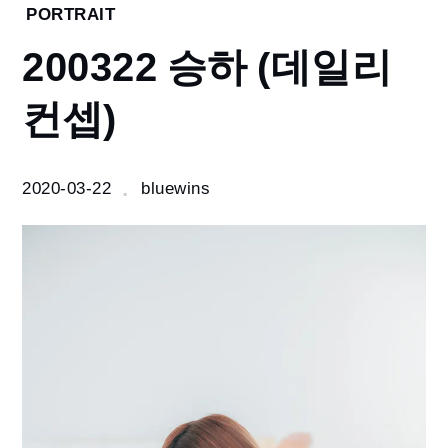
Home
PORTRAIT
2020
200322 승하 (데일리
3
월
컨셉)
200322
승하
(데일리
컨셉)
2020-03-22
bluewins