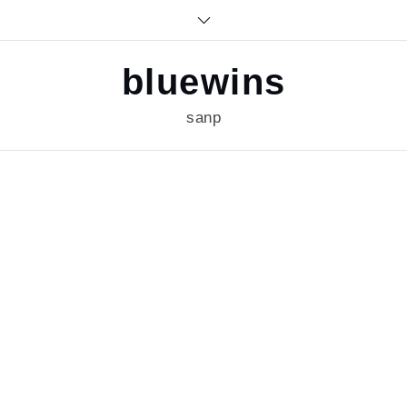
Skip
to
content
bluewins
sanp