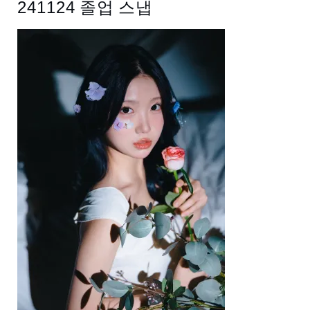
241124 졸업 스냅